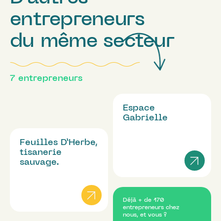
entrepreneurs
du même secteur
7
entrepreneurs
Espace
Gabrielle
Feuilles D’Herbe,
tisanerie
sauvage.
Déjà + de 170
entrepreneurs chez
nous, et vous ?