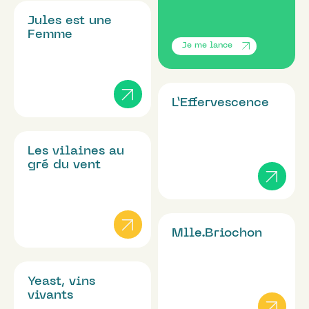
Jules est une
Femme
Je me lance
L’Effervescence
Les vilaines au
gré du vent
Mlle.Briochon
Yeast, vins
vivants