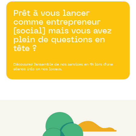
Prêt à vous lancer
comme entrepreneur
[social] mais vous avez
plein de questions en
tête ?
Découvrez l’ensemble de nos services en 1h lors d’une
séance info en nos locaux.