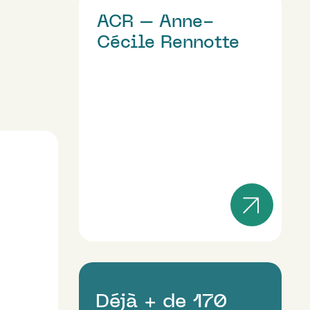
ACR – Anne-
Cécile Rennotte
Déjà + de 170