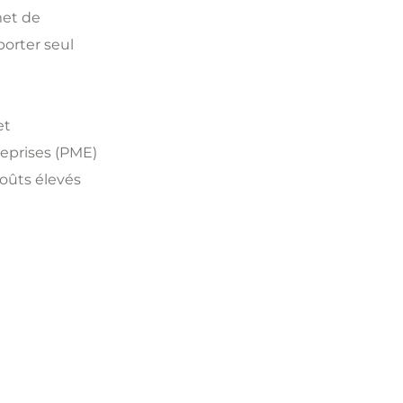
met de
porter seul
et
reprises (PME)
coûts élevés