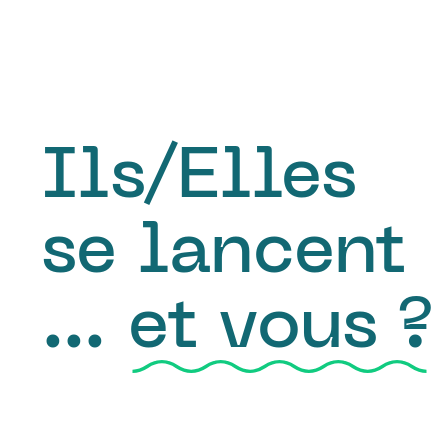
Ils/Elles
se lancent
…
et vous ?