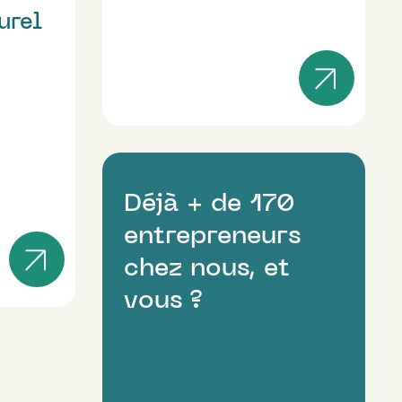
urel
Déjà + de 170
entrepreneurs
chez nous, et
vous ?