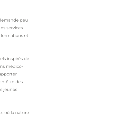
ui demande peu
Les services
formations et
els inspirés de
ons médico-
apporter
ien-être des
es jeunes
s où la nature