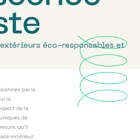
ste
 extérieurs éco-responsables et
ionnée par la
ui la
espect de la
s uniques de
esure, qu’il
pace extérieur